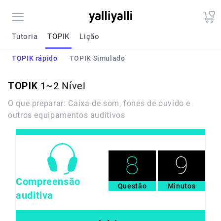
Open sidebar
Tutoria
TOPIK
Lição
TOPIK rápido
TOPIK Simulado
TOPIK
1~2
Nível
O que preparar: Caixa de som, fones de ouvido e
outros equipamentos auditivos
8
9
Compreensão
Questão
Minutos
auditiva