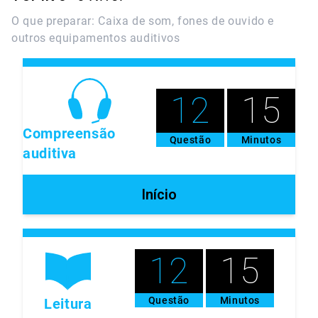
O que preparar: Caixa de som, fones de ouvido e
outros equipamentos auditivos
12
15
Compreensão
Questão
Minutos
auditiva
Início
12
15
Questão
Minutos
Leitura