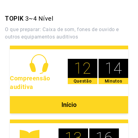
TOPIK
3~4
Nível
O que preparar: Caixa de som, fones de ouvido e
outros equipamentos auditivos
12
14
Compreensão
Questão
Minutos
auditiva
Início